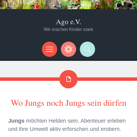
Ago e.V.
Wir machen Kinder stark
Menü
Widgets
Suchen
Wo Jungs noch Jungs sein dürfen
Jungs
möchten Helden sein, Abenteuer erleben
und ihre Umwelt aktiv erforschen und erobern.