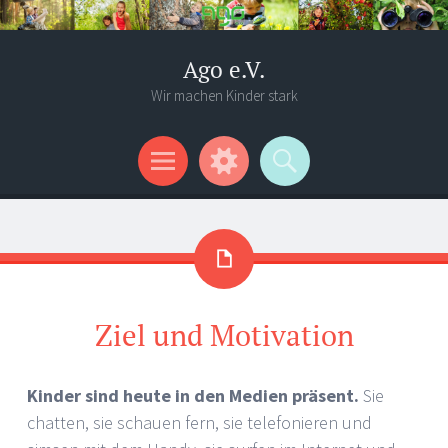
Ago e.V.
Wir machen Kinder stark
Menü
Widgets
Suchen
Ziel und Motivation
Kinder sind heute in den Medien präsent.
Sie
chatten, sie schauen fern, sie telefonieren und