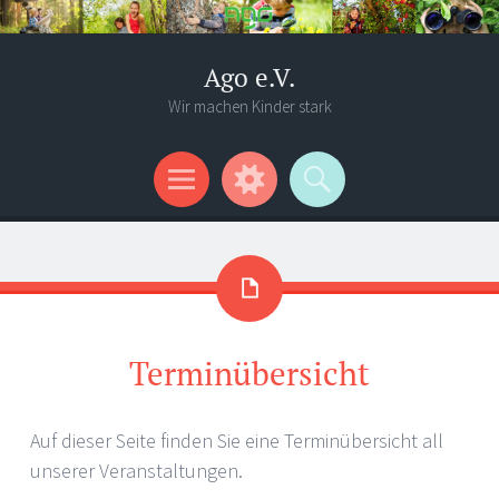
Ago e.V.
Wir machen Kinder stark
Menü
Widgets
Suchen
Terminübersicht
Auf dieser Seite finden Sie eine Terminübersicht all
unserer Veranstaltungen.